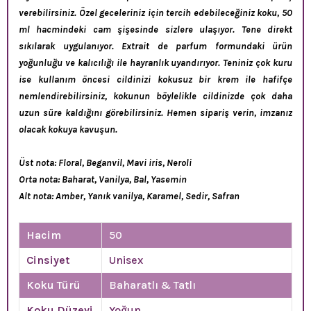
verebilirsiniz. Özel geceleriniz için tercih edebileceğiniz koku, 50
ml hacmindeki cam şişesinde sizlere ulaşıyor. Tene direkt
sıkılarak uygulanıyor. Extrait de parfum formundaki ürün
yoğunluğu ve kalıcılığı ile hayranlık uyandırıyor. Teniniz çok kuru
ise kullanım öncesi cildinizi kokusuz bir krem ile hafifçe
nemlendirebilirsiniz, kokunun böylelikle cildinizde çok daha
uzun süre kaldığını görebilirsiniz. Hemen sipariş verin, imzanız
olacak kokuya kavuşun.
Üst nota: Floral, Beganvil, Mavi iris, Neroli
Orta nota: Baharat, Vanilya, Bal, Yasemin
Alt nota: Amber, Yanık vanilya, Karamel, Sedir, Safran
Hacim
50
Cinsiyet
Unisex
Koku Türü
Baharatlı & Tatlı
Koku Düzeyi
Yoğun