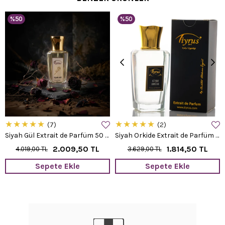
%50
%50
★
★
★
★
★
★
★
★
★
★
7
2
Siyah Gül Extrait de Parfüm 50 ml.
Siyah Orkide Extrait de Parfüm 50 ml.
2.009,50 TL
1.814,50 TL
4.019,00 TL
3.629,00 TL
Sepete Ekle
Sepete Ekle