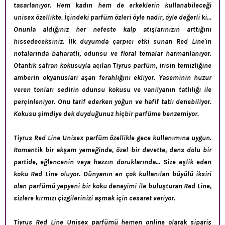
tasarlanıyor. Hem kadın hem de erkeklerin kullanabileceği
unisex özellikte. İçindeki parfüm özleri öyle nadir, öyle değerli ki...
Onunla aldığınız her nefeste kalp atışlarınızın arttığını
hissedeceksiniz. İlk duyumda çarpıcı etki sunan Red Line'ın
notalarında baharatlı, odunsu ve floral temalar harmanlanıyor.
Otantik safran kokusuyla açılan Tiyrus parfüm, irisin temizliğine
amberin okyanusları aşan ferahlığını ekliyor. Yaseminin huzur
veren tonları sedirin odunsu kokusu ve vanilyanın tatlılığı ile
perçinleniyor. Onu tarif ederken yoğun ve hafif tatlı denebiliyor.
Kokusu şimdiye dek duyduğunuz hiçbir parfüme benzemiyor.
Tiyrus Red Line Unisex parfüm özellikle gece kullanımına uygun.
Romantik bir akşam yemeğinde, özel bir davette, dans dolu bir
partide, eğlencenin veya hazzın doruklarında... Size eşlik eden
koku Red Line oluyor. Dünyanın en çok kullanılan büyülü iksiri
olan parfümü yepyeni bir koku deneyimi ile buluşturan Red Line,
sizlere kırmızı çizgilerinizi aşmak için cesaret veriyor.
Tiyrus Red Line Unisex parfümü hemen online olarak sipariş