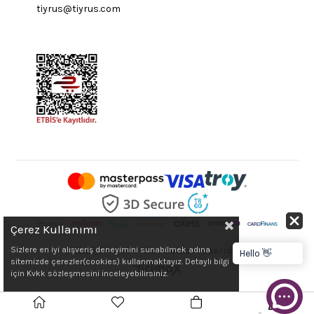
tiyrus@tiyrus.com
Çerez Kullanımı
2025 TİYRUS - Tüm hakları saklıdır.
Sizlere en iyi alışveriş deneyimini sunabilmek adına
Hello 👋
sitemizde çerezler(cookies) kullanmaktayız. Detaylı bilgi
için Kvkk sözleşmesini inceleyebilirsiniz.