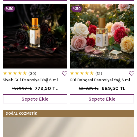
%50
%50
★
★
★
★
★
★
★
★
★
★
30
15
Siyah Gül Esansiyel Yağ 6 ml.
Gül Bahçesi Esansiyel Yağ 6 ml.
779,50 TL
689,50 TL
1.559,00 TL
1.379,00 TL
Sepete Ekle
Sepete Ekle
DOĞAL KOZMETİK