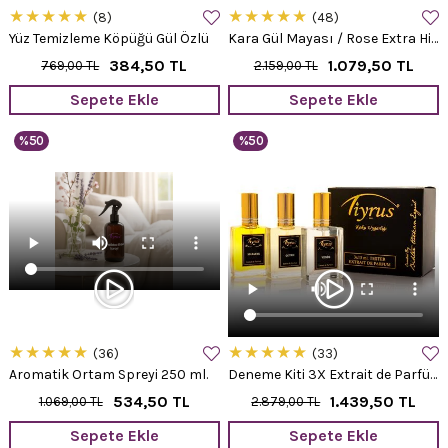
★
★
★
★
★
★
★
★
★
★
8
48
Yüz Temizleme Köpüğü Gül Özlü
Kara Gül Mayası / Rose Extra Hidrosol 100 ml.
384,50 TL
1.079,50 TL
769,00 TL
2.159,00 TL
Sepete Ekle
Sepete Ekle
%50
%50
★
★
★
★
★
★
★
★
★
★
36
33
Aromatik Ortam Spreyi 250 ml.
Deneme Kiti 3X Extrait de Parfüm 15 ml.
534,50 TL
1.439,50 TL
1.069,00 TL
2.879,00 TL
Sepete Ekle
Sepete Ekle