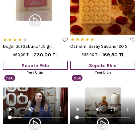
★
★
★
★
★
★
★
★
★
★
Doğal Gül Sabunu 150 gr.
Osmanlı Saray Sabunu 120 G
230,00 TL
169,50 TL
460,00 TL
339,00 TL
Sepete Ekle
Sepete Ekle
Yeni Ürün
Yeni Ürün
%50
%50