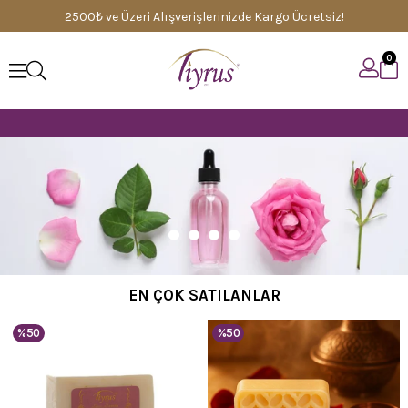
2500₺ ve Üzeri Alışverişlerinizde Kargo Ücretsiz!
0
Haval
EN ÇOK SATILANLAR
%50
%50