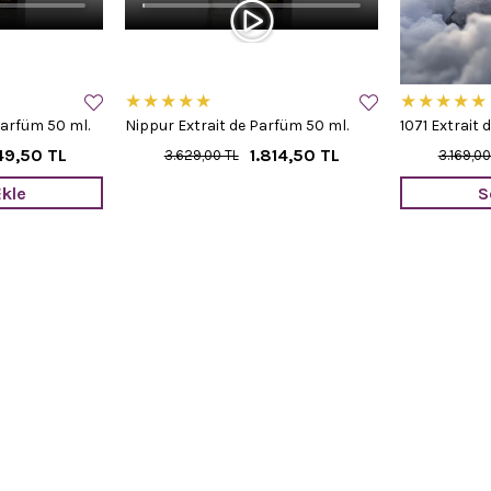
★
★
★
★
★
★
★
★
★
★
Parfüm 50 ml.
Nippur Extrait de Parfüm 50 ml.
1071 Extrait 
49,50 TL
1.814,50 TL
3.629,00 TL
3.169,00
kle
S