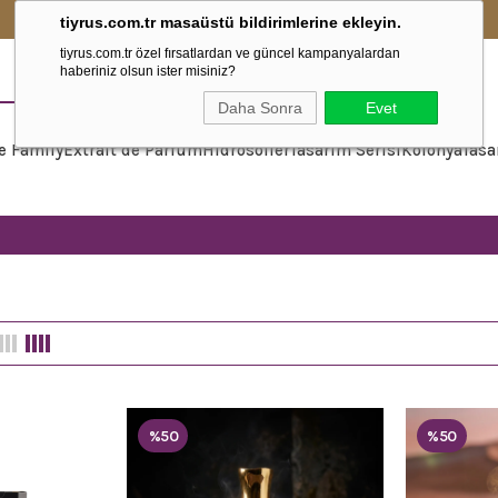
2500₺ ve Üzeri Alışverişlerinizde Kargo Ücretsiz!
tiyrus.com.tr masaüstü bildirimlerine ekleyin.
tiyrus.com.tr özel fırsatlardan ve güncel kampanyalardan
haberiniz olsun ister misiniz?
Daha Sonra
Evet
e Family
Extrait de Parfum
Hidrosoller
Tasarım Serisi
Kolonya
Tasa
%50
%50