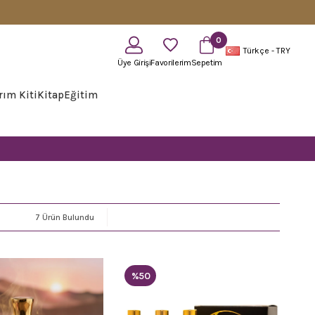
0
Türkçe - TRY
Üye Girişi
Favorilerim
Sepetim
rım Kiti
Kitap
Eğitim
7 Ürün
%50