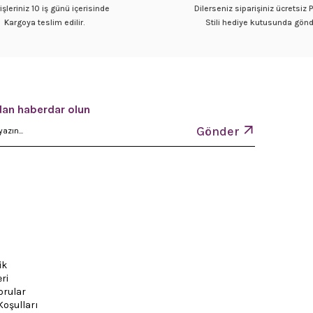
işleriniz 10 iş günü içerisinde
Dilerseniz siparişiniz ücretsiz
Kargoya teslim edilir.
Stili hediye kutusunda gönde
an haberdar olun
Gönder
ik
ri
orular
Koşulları