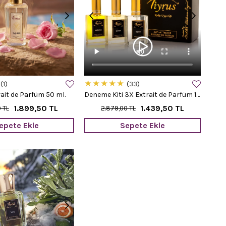
★
★
★
★
★
1
33
rait de Parfüm 50 ml.
Deneme Kiti 3X Extrait de Parfüm 15 ml.
1.899,50 TL
1.439,50 TL
 TL
2.879,00 TL
epete Ekle
Sepete Ekle