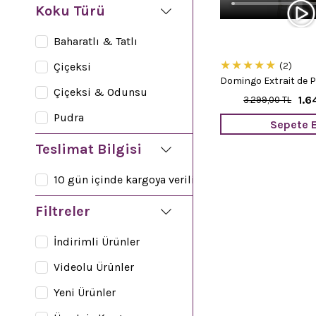
Koku Türü
Baharatlı & Tatlı
★
★
★
★
★
Çiçeksi
2
Domingo Extrait de 
Çiçeksi & Odunsu
1.6
3.299,00 TL
Pudra
Sepete E
Teslimat Bilgisi
10 gün içinde kargoya verilir
Filtreler
İndirimli Ürünler
Videolu Ürünler
Yeni Ürünler