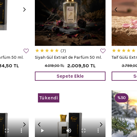
★
★
★
★
★
★
★
★
★
★
7
arfüm 50 ml.
Siyah Gül Extrait de Parfüm 50 ml.
Taif Gülü Ext
34,50 TL
2.009,50 TL
4.019,00 TL
3.799,00
Sepete Ekle
S
Tükendi
%50