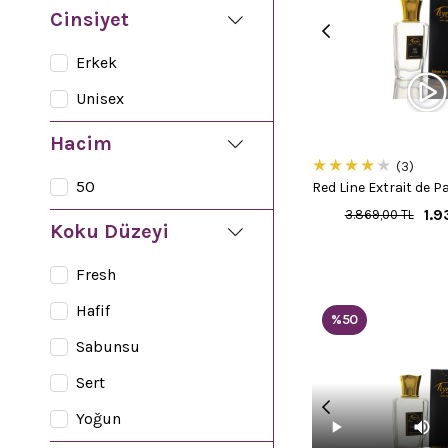
Cinsiyet
Erkek
Unisex
Hacim
★
★
★
★
★
3
50
Red Line Extrait de P
1.9
3.869,00 TL
Koku Düzeyi
Fresh
Hafif
%50
Sabunsu
Sert
Yoğun